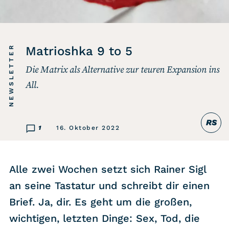
Listicle
Newsletter
NEWSLETTER
Matrioshka 9 to 5
Die Matrix als Alternative zur teuren Expansion ins
Hören
All.
Alle Podcasts
RS
WASTED WEEKLY
1
16. Oktober 2022
Portfolio Royal
Redebedarf
Alle zwei Wochen setzt sich Rainer Sigl
Last Game Standing
an seine Tastatur und schreibt dir einen
Top 5
Brief. Ja, dir. Es geht um die großen,
Random
wichtigen, letzten Dinge: Sex, Tod, die