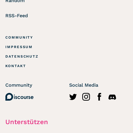
Random
RSS-Feed
COMMUNITY
IMPRESSUM
DATENSCHUTZ
KONTAKT
Community
Social Media
Discourse
http://twitter.com/wasted
https://www.instagr
https://www.fa
https://di
Unterstützen