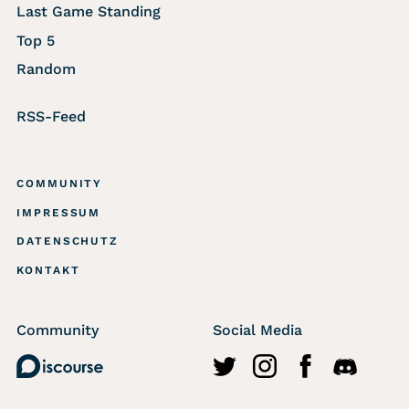
Last Game Standing
Top 5
Random
RSS-Feed
COMMUNITY
IMPRESSUM
DATENSCHUTZ
KONTAKT
Community
Social Media
Discourse
http://twitter.com/wasted
https://www.instagr
https://www.fa
https://di