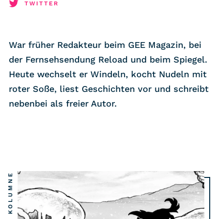
RSS-Feed
TWITTER
COMMUNITY
War früher Redakteur beim GEE Magazin, bei
IMPRESSUM
der Fernsehsendung Reload und beim Spiegel.
DATENSCHUTZ
Heute wechselt er Windeln, kocht Nudeln mit
KONTAKT
roter Soße, liest Geschichten vor und schreibt
nebenbei als freier Autor.
Unterstützen
KOLUMNE