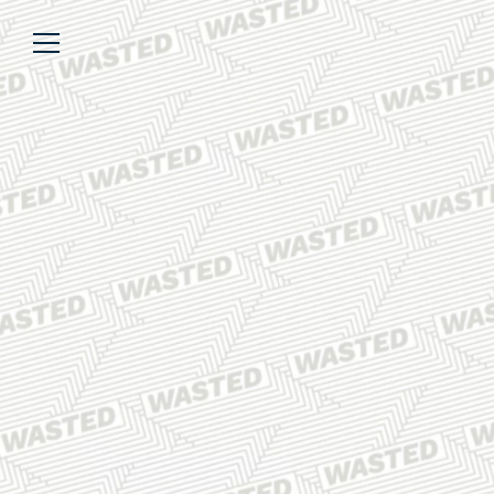
Über uns
Lesen
We’re WASTED
Alle Artikel
Unsere Autor*innen
Review
Kommentar
Analyse
Interview
Kolumne
Listicle
Newsletter