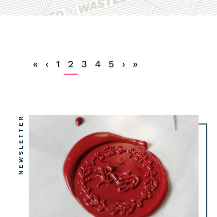
COMMUNITY
IMPRESSUM
DATENSCHUTZ
«
‹
1
2
3
4
5
›
»
KONTAKT
NEWSLETTER