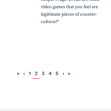
video games that you feel are
legitimate pieces of counter-
culture?“
«
‹
1
2
3
4
5
›
»