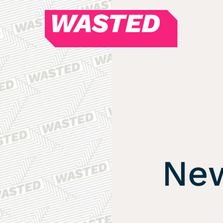
WASTED
Magazin
Hören
Alle Podcasts
WASTED WEEKLY
Portfolio Royal
Redebedarf
New
Last Game Standing
Top 5
Random
RSS-Feed