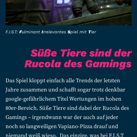
F.I.S.T:
F
ulminant
I
rrelevantes
S
piel mit
T
ier
Süße Tiere sind der
Rucola des Gamings
Das Spiel kloppt einfach alle Trends der letzten
Jahre zusammen und schafft sogar trotz denkbar
google-gefährlichem Titel Wertungen im hohen
80er-Bereich. Süße Tiere sind dabei der Rucola des
Gamings – irgendwann war der auch auf jeder
noch so langweiligen Vapiano-Pizza drauf und
niemand weiß wieso. Das einzige, was bei F.I.S.T