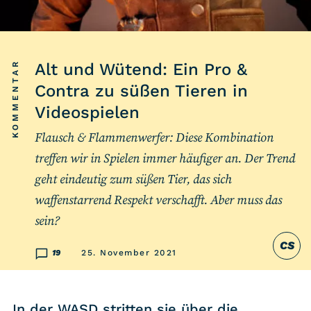
Listicle
Newsletter
KOMMENTAR
Alt und Wütend: Ein Pro &
Contra zu süßen Tieren in
Hören
Videospielen
Alle Podcasts
Flausch & Flammenwerfer: Diese Kombination
treffen wir in Spielen immer häufiger an. Der Trend
WASTED WEEKLY
geht eindeutig zum süßen Tier, das sich
Portfolio Royal
waffenstarrend Respekt verschafft. Aber muss das
Redebedarf
sein?
Last Game Standing
CS
19
25. November 2021
Top 5
Random
In der WASD stritten sie über die