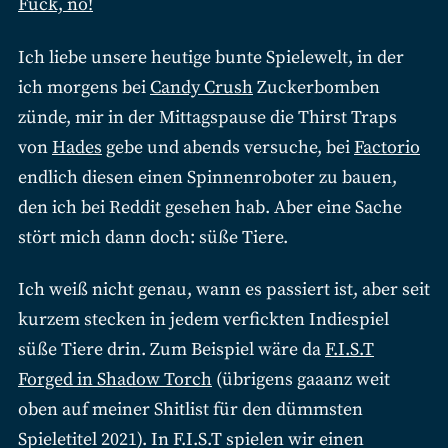
Fuck, no!
Ich liebe unsere heutige bunte Spielewelt, in der
ich morgens bei
Candy Crush
Zuckerbomben
zünde, mir in der Mittagspause die Thirst Traps
von
Hades
gebe und abends versuche, bei
Factorio
endlich diesen einen Spinnenroboter zu bauen,
den ich bei Reddit gesehen hab. Aber eine Sache
stört mich dann doch: süße Tiere.
Ich weiß nicht genau, wann es passiert ist, aber seit
kurzem stecken in jedem verfickten Indiespiel
süße Tiere drin. Zum Beispiel wäre da
F.I.S.T
Forged in Shadow Torch
(übrigens gaaanz weit
oben auf meiner Shitlist für den dümmsten
Spieletitel 2021). In F.I.S.T spielen wir einen