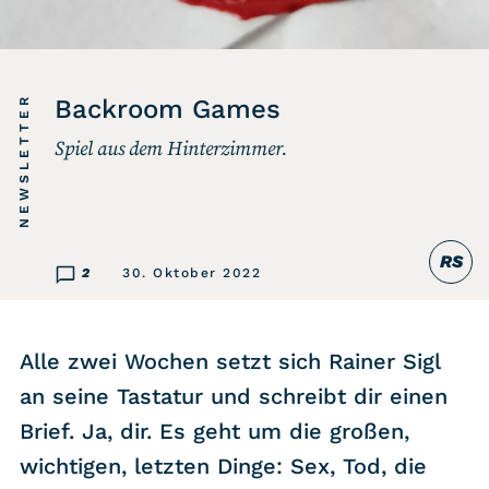
Listicle
Newsletter
NEWSLETTER
Backroom Games
Spiel aus dem Hinterzimmer.
Hören
Alle Podcasts
RS
WASTED WEEKLY
2
30. Oktober 2022
Portfolio Royal
Redebedarf
Alle zwei Wochen setzt sich Rainer Sigl
Last Game Standing
an seine Tastatur und schreibt dir einen
Top 5
Brief. Ja, dir. Es geht um die großen,
Random
wichtigen, letzten Dinge: Sex, Tod, die