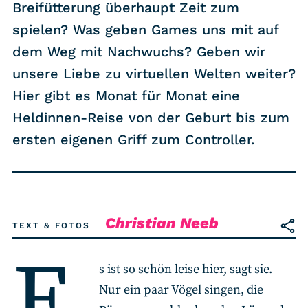
RSS-Feed
Breifütterung überhaupt Zeit zum
spielen? Was geben Games uns mit auf
dem Weg mit Nachwuchs? Geben wir
COMMUNITY
unsere Liebe zu virtuellen Welten weiter?
IMPRESSUM
Hier gibt es Monat für Monat eine
DATENSCHUTZ
Heldinnen-Reise von der Geburt bis zum
KONTAKT
ersten eigenen Griff zum Controller.
Unterstützen
Christian Neeb
TEXT & FOTOS
E
s ist so schön leise hier, sagt sie.
Nur ein paar Vögel singen, die