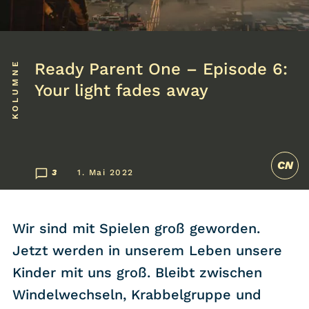
Listicle
Newsletter
KOLUMNE
Ready Parent One – Episode 6:
Your light fades away
Hören
Alle Podcasts
CN
WASTED WEEKLY
3
1. Mai 2022
Portfolio Royal
Redebedarf
Wir sind mit Spielen groß geworden.
Last Game Standing
Jetzt werden in unserem Leben unsere
Top 5
Kinder mit uns groß. Bleibt zwischen
Random
Windelwechseln, Krabbelgruppe und